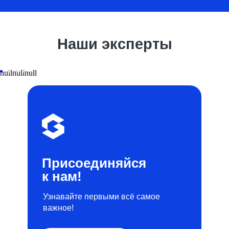
Наши эксперты
null
null
null
Присоединяйся
к нам!
Узнавайте первыми всё самое
важное!