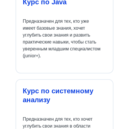
Курс по Java
Требования к кандидатам
Предназначен для тех, кто уже
Курс по Java
имеет базовые знания, хочет
углубить свои знания и развить
практические навыки, чтобы стать
уверенным младшим специалистом
• Знание основ Java и объектно-
(junior+).
ориентированного программирования
• Опыт работы с системами контроля
версий (например, Git)
• Понимание принципов работы
с базами данных (SQL)
Курс по системному
• Умение работать в команде и желание
анализу
учиться
• Удаленность от часового пояса
Москвы не более 4 часов в обе
Предназначен для тех, кто хочет
стороны
углубить свои знания в области
• Опыт взаимодействия с