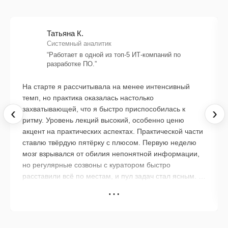
Татьяна К.
Системный аналитик
“Работает в одной из топ-5 ИТ-компаний по
разработке ПО.”
На старте я рассчитывала на менее интенсивный
темп, но практика оказалась настолько
‹
захватывающей, что я быстро приспособилась к
›
ритму. Уровень лекций высокий, особенно ценю
акцент на практических аспектах. Практической части
ставлю твёрдую пятёрку с плюсом. Первую неделю
мозг взрывался от обилия непонятной информации,
но регулярные созвоны с куратором быстро
расставили всё по местам, и пул задач стал ясным. С
…
кураторами (общалась в основном с Денисом и
Дианой) очень повезло: они терпеливые,
компетентные и лёгкие в общении. Вопросы, конечно,
возникают круглосуточно, но кураторы всегда задают